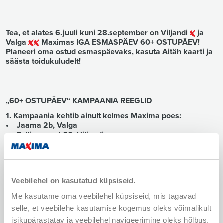
Tea, et alates 6.juuli kuni 28.september on Viljandi
ja
Valga
Maximas IGA ESMASPÄEV 60+ OSTUPÄEV!
Planeeri oma ostud esmaspäevaks, kasuta Aitäh kaarti ja
säästa toidukuludelt!
„60+ OSTUPÄEV“ KAMPAANIA REEGLID
1. Kampaania kehtib ainult kolmes Maxima poes:
• Jaama 2b, Valga
• Tallinna mnt 60, Viljandi
• Vaksali 11, Viljandi
2. Igal esmaspäeval ja pensionipäeval (5.08; 5.09) saavad
60+ aastased Aitäh kaardi omanikud valitud
Veebilehel on kasutatud küpsiseid.
tootekategooriad 15% odavamalt.
Me kasutame oma veebilehel küpsiseid, mis tagavad
3. Kampaania periood: 06.07.2026 kuni 28.09.2026
selle, et veebilehe kasutamise kogemus oleks võimalikult
4. Soodustus kehtib esmaspäeviti (06.07, 13.07, 20.07,
isikupärastatav ja veebilehel navigeerimine oleks hõlbus.