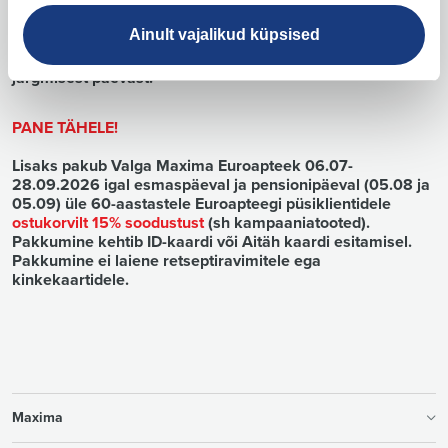
7. Soodustus rakendub kassas Aitäh plastik- või digikaardi
esitamisel.
Ainult vajalikud küpsised
8. Uue Aitäh kaardi vormistamisel rakendub soodustus
järgmisest päevast.
PANE TÄHELE!
Lisaks pakub Valga Maxima Euroapteek 06.07-
28.09.2026 igal esmaspäeval ja pensionipäeval (05.08 ja
05.09) üle 60-aastastele Euroapteegi püsiklientidele
ostukorvilt 15% soodustust
(sh kampaaniatooted).
Pakkumine kehtib ID-kaardi või Aitäh kaardi esitamisel.
Pakkumine ei laiene retseptiravimitele ega
kinkekaartidele.
Maxima