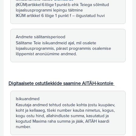
(IKÜM) artikkel 6 lõige 1 punkt b ehk Teiega sõlmitud
lojaalsusprogrammi lepingu täitmine
IKÜM artikkel 6 lõige 1 punkt f – õigustatud huvi
Andmete säilitamisperiood
Säilitame Teie isikuandmeid ajal, mil osalete
lojaalsusprogrammis, pärast programmis osalemise
lõppemist anonüümime andmed.
Digitaalsete ostutšekkide saamine AITÄH-kontole
Isikuandmed
Kasutaja andmed tehtud ostude kohta (ostu kuupäev,
koht ja kellaaeg, tšeki number kauba nimetus, kogus,
kogu ostu hind, allahindluste summa, kasutatud ja
kogutud Maxima raha summa ja jääk, AITÄH kaardi
number.