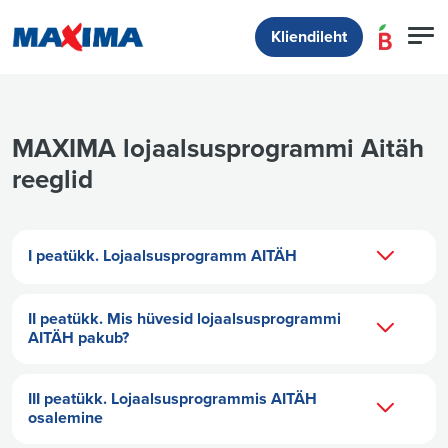
Kliendileht
MAXIMA lojaalsusprogrammi Aitäh
reeglid
I peatükk. Lojaalsusprogramm AITÄH
II peatükk. Mis hüvesid lojaalsusprogrammi
AITÄH pakub?
III peatükk. Lojaalsusprogrammis AITÄH
osalemine