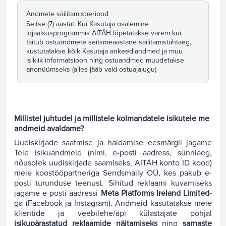
Andmete säilitamisperiood
Seitse (7) aastat. Kui Kasutaja osalemine
lojaalsusprogrammis AITÄH lõpetatakse varem kui
täitub ostuandmete seitsmeaastane säilitamistähtaeg,
kustutatakse kõik Kasutaja ankeediandmed ja muu
isiklik informatsioon ning ostuandmed muudetakse
anonüümseks (alles jääb vaid ostuajalugu)
Millistel juhtudel ja millistele kolmandatele isikutele me
andmeid avaldame?
Uudiskirjade saatmise ja haldamise eesmärgil jagame
Teie isikuandmeid (nimi, e-posti aadress, sünniaeg,
nõusolek uudiskirjade saamiseks, AITÄH konto ID kood)
meie koostööpartneriga Sendsmaily OÜ, kes pakub e-
posti turunduse teenust. Sihitud reklaami kuvamiseks
jagame e-posti aadressi
Meta Platforms Ireland Limited-
ga (Facebook ja Instagram). Andmeid kasutatakse meie
klientide ja veebilehe/äpi külastajate põhjal
isikupärastatud reklaamide näitamiseks
ning
sarnaste