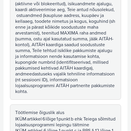
(aktiivne või blokeeritud), isikuandmete ajalugu,
kaardi aktiveerimise aeg, Teie antud nõusolekud,
ostuandmed (kaupluse aadress, kuupäev ja
kellaaeg, toodete nimetus ja kogus, koguhind (sh
enne ja pärast kõikide soodustuste maha
arvestamist), teenitud MAXIMA raha andmed
(summa, ostu ajal kasutatud summa, jääk AITÄH-
kontol), AITÄH kaardiga saadud soodustuste
summa, Teile tehtud isiklike pakkumiste ajalugu
ja informatsioon nende kasutamise kohta,
kupongide numbrid (identifitseerivad, millised
pakkumised kehtivad AITÄH kaardiga),
andmeedastuseks vajalik tehniline informatsioon
(nt sessiooni ID), informatsioon
lojaalsusprogrammi AITÄH partnerite pakkumiste
kohta.
Töötlemise õiguslik alus
IKÜM artikkel 6 lõige 1 punkt b ehk Teiega sõlmitud
lojaalsusprogrammi lepingu täitmine
IKÜM artikkel 6 lõige 1 punkt c ja RPS § 12 lõige 1 -