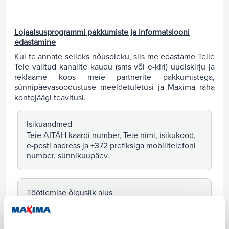
Lojaalsusprogrammi pakkumiste ja informatsiooni
edastamine
Kui te annate selleks nõusoleku, siis me edastame Teile
Teie valitud kanalite kaudu (sms või e-kiri) uudiskirju ja
reklaame koos meie partnerite pakkumistega,
sünnipäevasoodustuse meeldetuletusi ja Maxima raha
kontojäägi teavitusi.
Isikuandmed
Teie AITÄH kaardi number, Teie nimi, isikukood,
e-posti aadress ja +372 prefiksiga mobiiltelefoni
number, sünnikuupäev.
Töötlemise õiguslik alus
Kasutaja on andnud nõusoleku
(IKÜM artikkel 6 lõige 1 punkt a).
Informatsioonilised teated: aeguv raha,