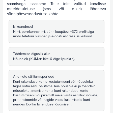
saamisega, saadame Teile teie valitud kanalisse
meeldetuletuse (sms või e-kiri) läheneva
sünnipäevasoodustuse kohta.
Isikuandmed
Nimi, perekonnanimi, sünnikuupäev, +372 prefiksiga
mobiiltelefoni number ja e-posti aadress, isikukood.
Töötlemise õiguslik alus
Nõusolek (IKÜM artikkel 6 lõige 1 punkt a).
Andmete säilitamisperiood
Kuni rakenduse konto kustutamiseni või nõusoleku
tagasivõtmiseni. Säilitame Teie nõusoleku ja tõendeid
nõusoleku andmise kohta kuni rakenduse konto
kustutamiseni või pikemalt meie vastu esitatud nõuete,
pretensioonide või hagide vastu kaitsmiseks kuni
nendes lõpliku lahenduse jõudmiseni.