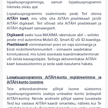
lojaalsusprogrammiga, samuti lojaalsusprogrammi
liikmeks oleku ajal.
Lojaalsusprogrammis osalemiseks peab Teil olema
AITÄH kaart
, mis võib olla AITÄH plastikkaart ja/või
AITÄH digikaart. Teil võivad olla AITÄH plastikkaart ja
AITÄH digikaart samaaegselt.
Digikaardi
saate luua MAXIMA rakenduse abil – selleks
peate end autentima Mobiil-ID, Smart-ID või ID-kaardiga.
Plastikkaardi
vormistamisel poes on vaja sünniaega ja
Eesti mobiiltelefoninumbrit – viimasele saadetakse
kinnituskood, mis tuleb sisestada kaardimakseterminali
või öelda kassapidajale. Sellega aktiveeritakse AITÄH
kaart kassasüsteemis ja seda saab kasutama hakata.
Lojaalsusprogrammis AITÄH-konto registreerimine ja
AITÄH-konto loomine
Teie ankeediandmete põhjal loome süsteemis
lojaalsusprogrammis osaleja unikaalse konto (edaspidi
AITÄH-konto). Nende andmete põhjal saame tuvastada
Teid kui vastava AITÄH kaardi omanikku, näiteks kui Te