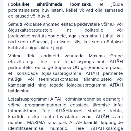
(lookalike) sihtrühmade loomiseks
, et jõuda
potentsiaalsete huvilisteni, kellel võivad olla sarnased
eelistused või huvid.
Samuti võidakse andmed esitada pädevatele võimu- või
õiguskaitseasutustele, nt politseile või
järelevalveinstitutsioonidele, aga seda ainult juhul, kui
nad seda nõuavad, ja üksnes siis, kui seda nõutakse
kehtivate õigusaktide järgi.
Võime Teie andmeid vahetada Maxima Grupe
ettevõtetega, kes on lojaalsusprogrammi AITÄH
partneriteks, eelkõige Supersa OÜ-ga (Barbora e-pood),
et kohaldada lojaalsusprogrammi AITÄH partnerite
müügi- või teeninduskohtades allahindluseid või
kampaaniaid ning tagada lojaalsusprogrammi AITÄH
haldamine.
Lojaalsusprogrammi AITÄH administreerimise eesmärgil
võime programmipartnerile edastada järgmise info:
informatsioon Teie AITÄH-kaardi staatuse kohta,
kaartide oleku kohta tuvastatud vead, AITÄH-kaardi
number, MAXIMA raha jääk AITÄH-kaardil, kupongide
identifitseerimise numbrid, Teie AITÄH-kaardiga