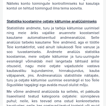
Näiteks konto toimingute kontrollimiseks kui kasutaja
kontol on tehtud toimingud ilma tema soovita.
Statistika koostamine ostjate käitumise analüüsimiseks
Statistiliste andmete, turu ja tarbija käitumise uurimisel
ning meie äriks vajalike aruannete koostamisel
kasutame automatiseeritud andmeanalüüsi. Selle
analüüsi tarbeks kasutame Teie andmeid, aga ei töötle
Teie kontaktinfot, vaid ainult isikukoodi Teie vanuse ja
soo tuvastamiseks. Andmete analüüs statistika
koostamise, meie ostjate käitumise ja turu-uuringute
eesmärgil võimaldab meil langetada tähtsaid ärilisi
otsuseid, nagu meie ostjate vajadustele vastava
kaubavaliku kujundamine, hinnakujundus, kauba
väljapanek, jms. Andmeanalüüs statistiliste näitajate,
turu ja ostjate käitumise uurimise eesmärgil ei too Teile
õiguslikke tagajärgi ega avalda muud olulist mõju.
Me võime andmeid analüüsida ka selleks, et pakkuda
lisaeeliseid teatud kategooria ostjatele: sünnipäeva
puhul; neile, kes teevad oma ostud konkreetsetes
kauplustes; neile, kes soetavad teatud tooteid; või muid