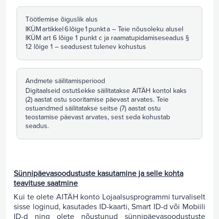
Töötlemise õiguslik alus
IKÜM artikkel 6 lõige 1 punkt a – Teie nõusoleku alusel
IKÜM art 6 lõige 1 punkt c ja raamatupidamiseseadus §
12 lõige 1 – seadusest tulenev kohustus
Andmete säilitamisperiood
Digitaalseid ostutšekke säilitatakse AITÄH kontol kaks
(2) aastat ostu sooritamise päevast arvates. Teie
ostuandmed säilitatakse seitse (7) aastat ostu
teostamise päevast arvates, sest seda kohustab
seadus.
Sünnipäevasoodustuste kasutamine ja selle kohta
teavituse saatmine
Kui te olete AITÄH konto Lojaalsusprogrammi turvaliselt
sisse loginud, kasutades ID-kaarti, Smart ID-d või Mobiili
ID-d ning olete nõustunud sünnipäevasoodustuste