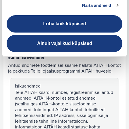
Näita andmeid
Lisaks on kõikidest teavitustest korraga võimalik
loobuda iseteeninduses või kontakteerudes
klienditugi@maxima.ee või infotelefonil 800
2121. Lõpetame programmi pakkumiste saatmise
Luba kõik küpsised
esimesel võimalusel, kuid hiljemalt seitsme (7) päeva
jooksul.
Ainult vajalikud küpsised
AITÄH-konto haldamine ja Lojaalsusprogrammi AITÄH
administreerimine
Antud andmete töötlemisel saame hallata AITÄH-kontot
ja pakkuda Teile lojaalsusprogrammi AITÄH hüvesid.
Isikuandmed
Teie AITÄH kaardi number, registreerimisel antud
andmed, AITÄH-kontol esitatud andmed
(sealhulgas AITÄH-kontole sisselogimise
andmed, toimingud AITÄH-kontol, tehnilised
lehitsemisandmed: IP-aadress, sisselogimise ja
lehitsemise tehniline informatsioon),
informatsioon AITÄH kaardi staatuse kohta