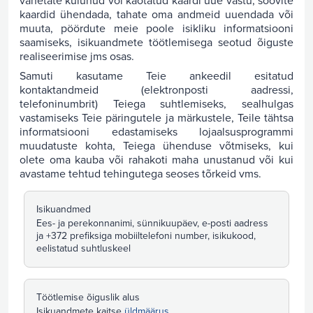
vahetate kulunud või kaotatud kaardi uue vastu, soovite
kaardid ühendada, tahate oma andmeid uuendada või
muuta, pöördute meie poole isikliku informatsiooni
saamiseks, isikuandmete töötlemisega seotud õiguste
realiseerimise jms osas.
Samuti kasutame Teie ankeedil esitatud
kontaktandmeid (elektronposti aadressi,
telefoninumbrit) Teiega suhtlemiseks, sealhulgas
vastamiseks Teie päringutele ja märkustele, Teile tähtsa
informatsiooni edastamiseks lojaalsusprogrammi
muudatuste kohta, Teiega ühenduse võtmiseks, kui
olete oma kauba või rahakoti maha unustanud või kui
avastame tehtud tehingutega seoses tõrkeid vms.
Isikuandmed
Ees- ja perekonnanimi, sünnikuupäev, e-posti aadress
ja +372 prefiksiga mobiiltelefoni number, isikukood,
eelistatud suhtluskeel
Töötlemise õiguslik alus
Isikuandmete kaitse
üldmäärus