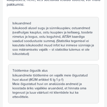
pakkumisi.
Isikuandmed
Isikukoodi alusel sugu ja sünnikuupäev, ostuandmed
(sealhulgas kauplus, ostu kuupäev ja kellaaeg, toodete
nimetus ja kogus, ostu koguhind, AITÄH kaardiga
saadud soodustuste summa). (Statistika tegemisel ei
kasutata isikukoodist muud infot kui inimese sünniaja ja
soo määramiseks vajalik – st statistika tulemus ei ole
isikustatud)
Töötlemise õiguslik alus
Isikuandmete töötlemine on vajalik meie õigustatud
huvi alusel (IKÜM artikkel 6 lg 1 p f)
Meie õigustatud huvi on analüüsida andmeid ja
koostada äriks vajalikke aruandeid, et hinnata oma
tegevust ja luua väärtust nii klientidele kui ka
ettevõttele.