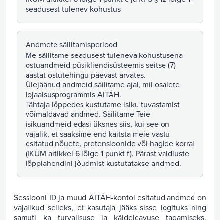
seadusest tulenev kohustus
Andmete säilitamisperiood
Me säilitame seadusest tuleneva kohustusena
ostuandmeid püsikliendisüsteemis seitse (7)
aastat ostutehingu päevast arvates.
Ülejäänud andmeid säilitame ajal, mil osalete
lojaalsusprogrammis AITÄH.
Tähtaja lõppedes kustutame isiku tuvastamist
võimaldavad andmed. Säilitame Teie
isikuandmeid edasi üksnes siis, kui see on
vajalik, et saaksime end kaitsta meie vastu
esitatud nõuete, pretensioonide või hagide korral
(IKÜM artikkel 6 lõige 1 punkt f). Pärast vaidluste
lõpplahendini jõudmist kustutatakse andmed.
Sessiooni ID ja muud AITÄH-kontol esitatud andmed on
vajalikud selleks, et kasutaja jääks sisse logituks ning
samuti ka turvalisuse ja käideldavuse tagamiseks.