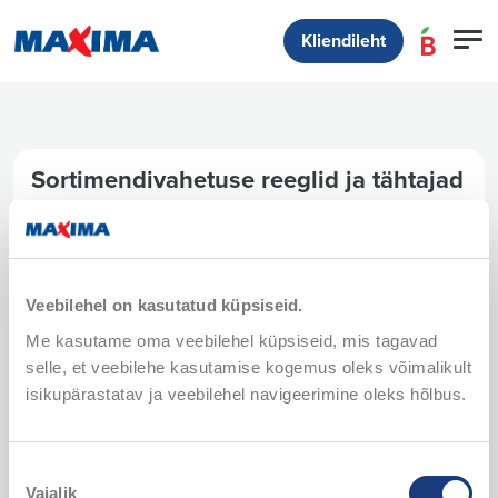
Kliendileht
Sortimendivahetuse reeglid ja tähtajad
2026
Hinnad kehtivad 01.01 - 20.12.2026
Veebilehel on kasutatud küpsiseid.
Me kasutame oma veebilehel küpsiseid, mis tagavad
selle, et veebilehe kasutamise kogemus oleks võimalikult
isikupärastatav ja veebilehel navigeerimine oleks hõlbus.
Nõusoleku
Vajalik
valik