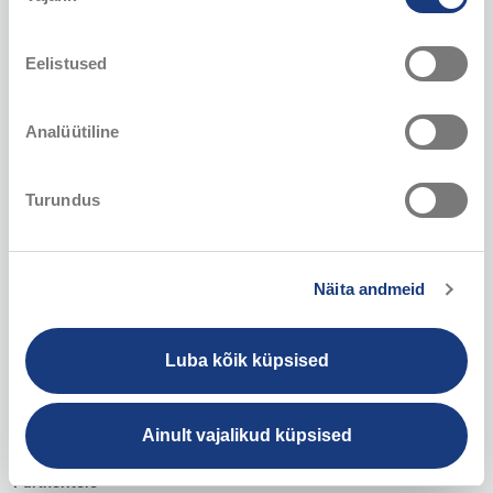
Eelistused
Analüütiline
Turundus
Maxima
Näita andmeid
Töö Maximas
Luba kõik küpsised
Vastutustundlik ettevõtlus
Kauplused
Ainult vajalikud küpsised
Partneritele