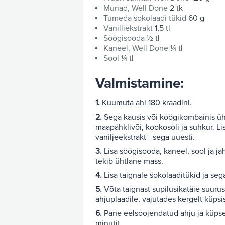
Munad, Well Done
2 tk
Tumeda šokolaadi tükid
60 g
Vanilliekstrakt
1,5 tl
Söögisooda
½ tl
Kaneel, Well Done
¼ tl
Sool
¼ tl
Valmistamine:
1.
Kuumuta ahi 180 kraadini.
2.
Sega kausis või köögikombainis üh
maapähklivõi, kookosõli ja suhkur. L
vaniljeekstrakt - sega uuesti.
3.
Lisa söögisooda, kaneel, sool ja ja
tekib ühtlane mass.
4.
Lisa taignale šokolaaditükid ja sega
5.
Võta taignast supilusikatäie suurus
ahjuplaadile, vajutades kergelt küpsi
6.
Pane eelsoojendatud ahju ja küps
minutit.