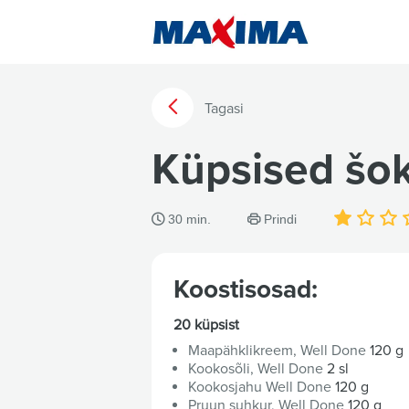
Tagasi
Küpsised šo
30 min.
Prindi
Koostisosad:
20 küpsist
Maapähklikreem, Well Done
120 g
Kookosõli, Well Done
2 sl
Kookosjahu Well Done
120 g
Pruun suhkur, Well Done
120 g