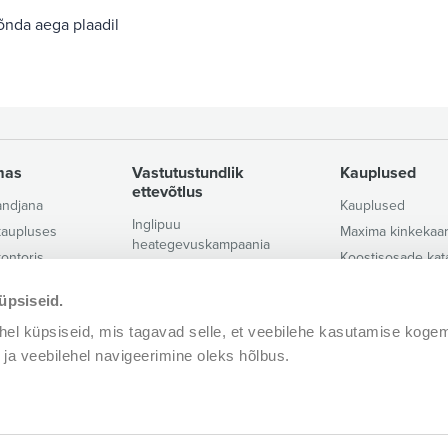
õnda aega plaadil
mas
Vastutustundlik
Kauplused
ettevõtlus
andjana
Kauplused
Inglipuu
kaupluses
Maxima kinkekaar
heategevuskampaania
ontoris
Koostisosade kat
Vastutustundlik ettevõtlus
ootmises
Maxima rakendu
Vilepuhumine
üpsiseid.
kasutustingimus
ogistikakeskuses
Kestlikkuspõhimõtted
MAXIMA lojaalsu
l küpsiseid, mis tagavad selle, et veebilehe kasutamise koge
ie kollektiiviga!
Korruptsiooni ennetamise
Aitäh reeglid
v ja veebilehel navigeerimine oleks hõlbus.
põhimõtted
ienditugi@maxima.ee