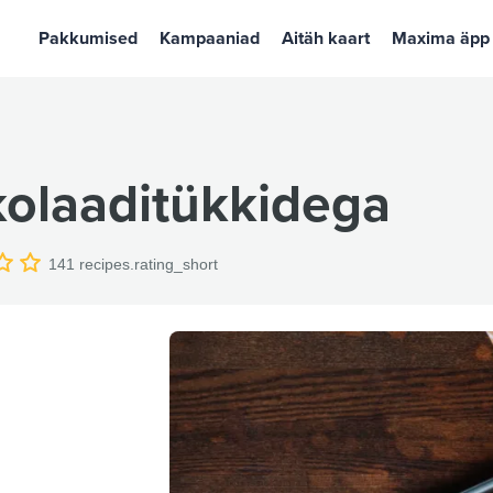
Pakkumised
Kampaaniad
Aitäh kaart
Maxima äpp
kolaaditükkidega
141
recipes.rating_short