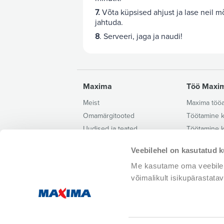
7.
Võta küpsised ahjust ja lase neil m
jahtuda.
8
. Serveeri, jaga ja naudi!
Maxima
Töö Maxi
Meist
Maxima töö
Omamärgitooted
Töötamine 
Uudised ja teated
Töötamine k
Kontaktid ja rekvisiidid
Töötamine t
Veebilehel on kasutatud k
Pressile
Töötamine l
Me kasutame oma veebilehe
Privaatsuspoliitika
Tule liitu me
võimalikult isikupärastata
Klienditugi (E-R 8.00-17.00)
800 2121
,
kl