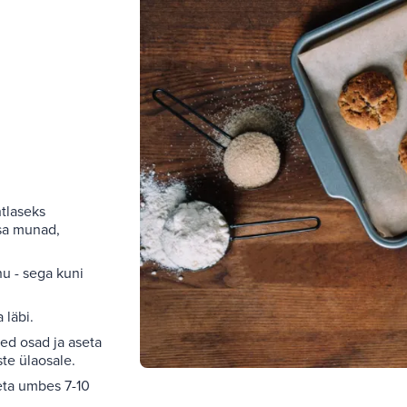
tlaseks
isa munad,
hu - sega kuni
 läbi.
ed osad ja aseta
ste ülaosale.
eta umbes 7-10