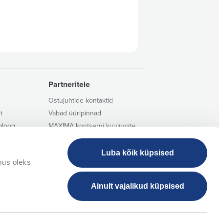
Partneritele
Ostujuhtide kontaktid
t
Vabad üüripinnad
aloog
MAXIMA kontserni kuuluvate
äriühingute tarnijate
se
tegevusjuhend
ed
Luba kõik küpsised
sprogrammi
mus oleks
Ainult vajalikud küpsised