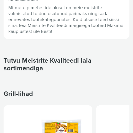
Mitmete pimetestide alusel on meie meistrite
valmistatud toidud osutunud parimaks ning seda
erinevates tootekategooriates. Kuid otsuse teed siiski
sina, leia Meistrite Kvaliteedi märgisega tooteid Maxima
kauplustest üle Eesti!
Tutvu Meistrite Kvaliteedi laia
sortimendiga
Grill-lihad