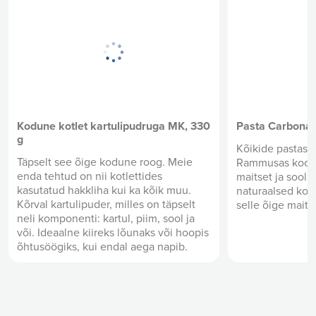
Kodune kotlet kartulipudruga MK, 330
Pasta Carbonar
g
Kõikide pastasõ
Täpselt see õige kodune roog. Meie
Rammusas koore
enda tehtud on nii kotlettides
maitset ja soola
kasutatud hakkliha kui ka kõik muu.
naturaalsed koo
Kõrval kartulipuder, milles on täpselt
selle õige maits
neli komponenti: kartul, piim, sool ja
või. Ideaalne kiireks lõunaks või hoopis
õhtusöögiks, kui endal aega napib.