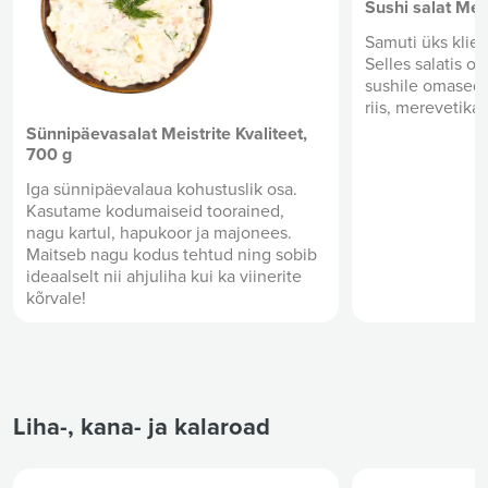
Sünnipäevasalat Meistrite Kvaliteet,
Sushi salat Meis
700 g
Samuti üks klie
Iga sünnipäevalaua kohustuslik osa.
Selles salatis 
Kasutame kodumaiseid toorained,
sushile omased
nagu kartul, hapukoor ja majonees.
riis, merevetikas
Maitseb nagu kodus tehtud ning sobib
ideaalselt nii ahjuliha kui ka viinerite
kõrvale!
Liha-, kana- ja kalaroad