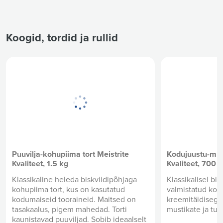
lapsepõlvest mäletame. Just selle õige
suhkruglasuuri n
maitse tekitab meie enda jõhvikatest
tükkidega.
keedetud mahl, mis annab
magustoidule mõnusa hapukuse.
Koogid, tordid ja rullid
Puuvilja-kohupiima tort Meistrite
Kodujuustu-must
Kvaliteet, 1.5 kg
Kvaliteet, 700 g