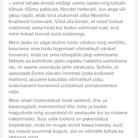
– vahel tahaks kiiresti midagi valmis saada ning tühjale
kõhule rõõmu pakkuda. Nendel hetkedel, kus aega või
jaksu napib, aitab sind olukorrast välja Meistrite
Kvaliteedi tootevalik. Võid olla kindel, et need toidud
maitsevad sama head kui kodus valmivad road, sest
meie kokad teevad süüa südamega.
Meie jaoks on väga oluline toidu värskus ning seetõttu
kasutame oma toidu tegemisel võimalikult värsket
toorainet, mida ise oma retseptide järgi valmistame.
Näiteks ka kotlettide jaoks vajaliku hakkliha valmistame
ise, nii saame veenduda selle värskuses. Selleks, et
saavutada Eestis elavate inimeste jaoks koduseid
maitseid, püüame kasutada võimalikult palju
kodumaiseid tooraineid vürtsikilust piimatoodeteni
välja.
Meie laiast tootevalikust leiad salateid, liha- ja
kalaroogasid, marineeritud liha, torte ja kooke,
magustoite ning suupisteid nii peolauale kui ka niisama
näksimiseks. Suur valik tooteid on pakendatud
karpidesse, mida on mugav kiirelt kaasa haarata, kuid
kui soovid suuremat kogust, siis on võimalik tellida ka
lahtisest letist.