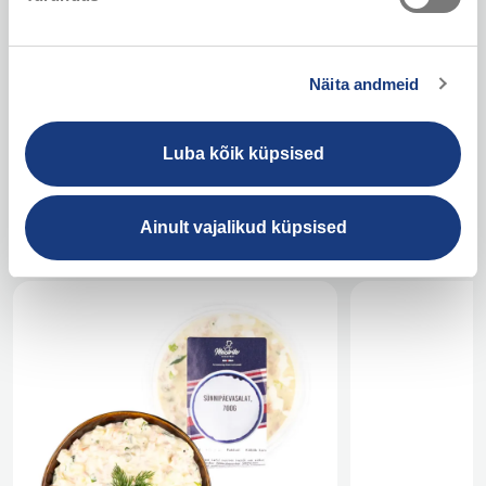
toorained, seega on tegemist eriti hea
soolaseks ampsu
suupistega.
tehislikke maits
maitsetugevdaja
Näita andmeid
Luba kõik küpsised
Ainult vajalikud küpsised
Salatid