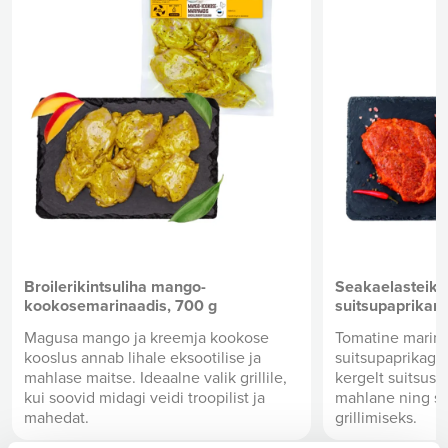
Broilerikintsuliha mango-
Seakaelasteik 
kookosemarinaadis, 700 g
suitsupaprikam
Magusa mango ja kreemja kookose
Tomatine marin
kooslus annab lihale eksootilise ja
suitsupaprikaga 
mahlase maitse. Ideaalne valik grillile,
kergelt suitsuse
kui soovid midagi veidi troopilist ja
mahlane ning so
mahedat.
grillimiseks.