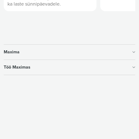
Klassikaline heleda biskviidipõhjaga
Klassikalisel bis
kohupiima tort, kus on kasutatud
valmistatud kod
kodumaiseid tooraineid. Maitsed on
kreemitäidisega 
tasakaalus, pigem mahedad. Torti
mustikate ja tu
kaunistavad puuviljad. Sobib ideaalselt
ka laste sünnipäevadele.
Maxima
Töö Maximas
Vastutustundlik ettevõtlus
Kauplused