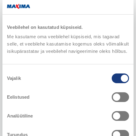
Suupisted
Veebilehel on kasutatud küpsiseid.
Me kasutame oma veebilehel küpsiseid, mis tagavad
selle, et veebilehe kasutamise kogemus oleks võimalikult
isikupärastatav ja veebilehel navigeerimine oleks hõlbus.
Nõusoleku
Vajalik
valik
Eelistused
Lavašš singi ja juustuga Mesitrite
Küüslauguleiva
Kvaliteet, 250 g
Kvaliteet, 250 
Klassikalised singi ja juustuga
Mõnusalt krõbed
Analüütiline
lavaširullid on kõrgelt hinnatud
küüslauguga lei
suupiste peolaual. Kasutame meie oma
õiged sõpradega
meistrite poolt värskeid ja kvaliteetseid
sauna snäkivaagn
Turundus