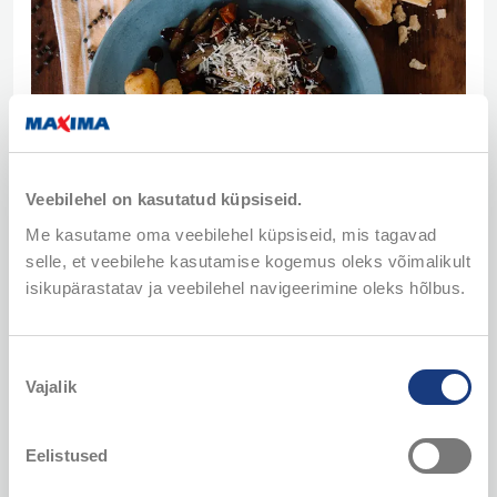
Veebilehel on kasutatud küpsiseid.
Me kasutame oma veebilehel küpsiseid, mis tagavad
selle, et veebilehe kasutamise kogemus oleks võimalikult
isikupärastatav ja veebilehel navigeerimine oleks hõlbus.
Nõusoleku
Vajalik
valik
Koostisosad:
Päevalilleõli, Well Done
2 spl
Eelistused
Seakaelakarbonaad
4 lõiku
Külmutatud rohelised herned, Well Done
250 g