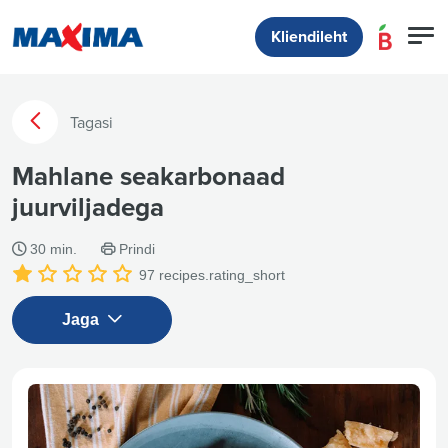
Kliendileht
Tagasi
Mahlane seakarbonaad
juurviljadega
30 min.
Prindi
97
recipes.rating_short
Jaga